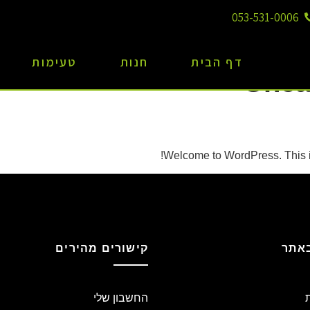
053-531-0006
דף הבית
חנות
טעימות
Unca
Welcome to WordPress. This is yo
באתר
קישורים מהירים
החשבון שלי